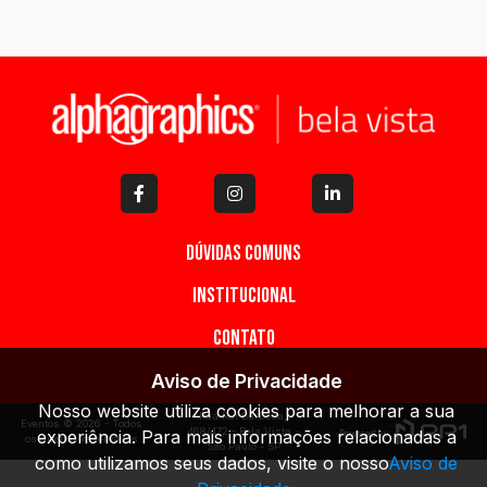
Dúvidas Comuns
Institucional
Contato
Aviso de Privacidade
Nosso website utiliza cookies para melhorar a sua
Rua Rui Barbosa,
Eventos © 2026 - Todos
468/472 - Bela Vista -
experiência. Para mais informações relacionadas a
os direitos reservados
São Paulo - SP
como utilizamos seus dados, visite o nosso
Aviso de